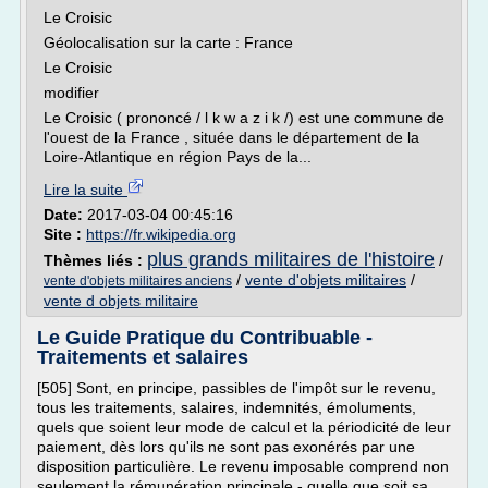
Le Croisic
Géolocalisation sur la carte : France
Le Croisic
modifier
Le Croisic ( prononcé / l k w a z i k /) est une commune de
l'ouest de la France , située dans le département de la
Loire-Atlantique en région Pays de la...
Lire la suite
Date:
2017-03-04 00:45:16
Site :
https://fr.wikipedia.org
plus grands militaires de l'histoire
Thèmes liés :
/
/
vente d'objets militaires
/
vente d'objets militaires anciens
vente d objets militaire
Le Guide Pratique du Contribuable -
Traitements et salaires
[505] Sont, en principe, passibles de l'impôt sur le revenu,
tous les traitements, salaires, indemnités, émoluments,
quels que soient leur mode de calcul et la périodicité de leur
paiement, dès lors qu'ils ne sont pas exonérés par une
disposition particulière. Le revenu imposable comprend non
seulement la rémunération principale - quelle que soit sa