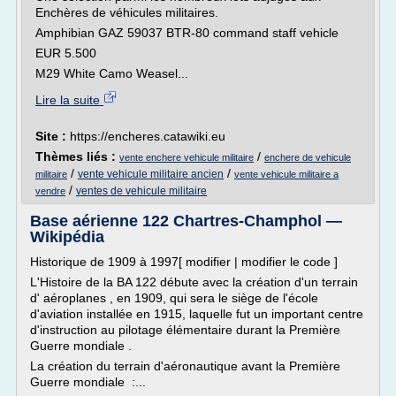
Enchères de véhicules militaires.
Amphibian GAZ 59037 BTR-80 command staff vehicle
EUR 5.500
M29 White Camo Weasel...
Lire la suite
Site :
https://encheres.catawiki.eu
Thèmes liés :
/
vente enchere vehicule militaire
enchere de vehicule
/
/
vente vehicule militaire ancien
militaire
vente vehicule militaire a
/
ventes de vehicule militaire
vendre
Base aérienne 122 Chartres-Champhol —
Wikipédia
Historique de 1909 à 1997[ modifier | modifier le code ]
L'Histoire de la BA 122 débute avec la création d'un terrain
d' aéroplanes , en 1909, qui sera le siège de l'école
d'aviation installée en 1915, laquelle fut un important centre
d'instruction au pilotage élémentaire durant la Première
Guerre mondiale .
La création du terrain d'aéronautique avant la Première
Guerre mondiale :...