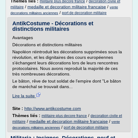
Thèmes liés :
/
militaire plus decore france
decoration civile et
/
medaille et decoration militaire francaise
/
militaire
vente
/
port de decoration militaire
decorations militaires anciennes
AntikCostume - Décorations et
distinctions militaires
Avantages
Décorations et distinctions militaires
Napoléon réintroduit les décorations supprimées sous la
révolution, et les dignitaires des cours européennes
s'échangent leurs décorations lors de leurs rencontres
protocolaires. Nous avons reproduit la majorité de ces
très nombreuses décorations.
Le bâton, rêve de tout soldat de l'empire dont "Le bâton
de maréchal se trouvait dans...
Lire la suite
Site :
http://www.antikcostume.com
Thèmes liés :
/
militaire plus decore france
decoration civile et
/
medaille et decoration militaire francaise
/
militaire
vente
/
port de decoration militaire
decorations militaires anciennes