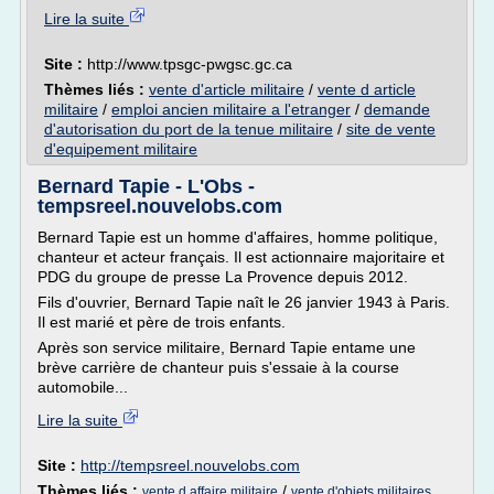
Lire la suite
Site :
http://www.tpsgc-pwgsc.gc.ca
Thèmes liés :
vente d'article militaire
/
vente d article
militaire
/
emploi ancien militaire a l'etranger
/
demande
d'autorisation du port de la tenue militaire
/
site de vente
d'equipement militaire
Bernard Tapie - L'Obs -
tempsreel.nouvelobs.com
Bernard Tapie est un homme d'affaires, homme politique,
chanteur et acteur français. Il est actionnaire majoritaire et
PDG du groupe de presse La Provence depuis 2012.
Fils d'ouvrier, Bernard Tapie naît le 26 janvier 1943 à Paris.
Il est marié et père de trois enfants.
Après son service militaire, Bernard Tapie entame une
brève carrière de chanteur puis s'essaie à la course
automobile...
Lire la suite
Site :
http://tempsreel.nouvelobs.com
Thèmes liés :
/
vente d affaire militaire
vente d'objets militaires