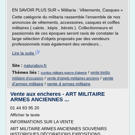
EN SAVOIR PLUS SUR « Militaria : Vêtements, Casques »
Cette catégorie du militaria rassemble l'ensemble de nos
annonces de vêtements, accessoires, casques et coiffes
militaires ( calots , képis , bérets ). Collectionneurs et
passionnés de ces époques seront ravis de constater la
large sélection d'objets proposés par des vendeurs
professionnels mais également des vendeurs...
Lire la suite
Site :
naturabuy.fr
Thèmes liés :
/
vente treillis
surplus militaire guerre d'algerie
/
/
vente
militaire d'occasion
vente d'objets militaires anciens
d'armes militaire
/
vente d armes militaire
Vente aux encheres - ART MILITAIRE
ARMES ANCIENNES ...
01 44 83 95 20
Afficher le texte
INFORMATIONS SUR LA VENTE
ART MILITAIRE ARMES ANCIENNES SOUVENIRS
HISTORIQUES DÉCORATIONS EXPOSITIONS