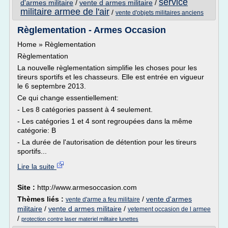
service
d'armes militaire
/
vente d armes militaire
/
militaire armee de l'air
/
vente d'objets militaires anciens
Règlementation - Armes Occasion
Home » Règlementation
Règlementation
La nouvelle règlementation simplifie les choses pour les
tireurs sportifs et les chasseurs. Elle est entrée en vigueur
le 6 septembre 2013.
Ce qui change essentiellement:
- Les 8 catégories passent à 4 seulement.
- Les catégories 1 et 4 sont regroupées dans la même
catégorie: B
- La durée de l'autorisation de détention pour les tireurs
sportifs...
Lire la suite
Site :
http://www.armesoccasion.com
Thèmes liés :
/
vente d'armes
vente d'arme a feu militaire
militaire
/
vente d armes militaire
/
vetement occasion de l armee
/
protection contre laser materiel militaire lunettes