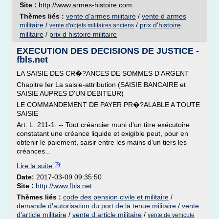
Site :
http://www.armes-histoire.com
Thèmes liés :
vente d'armes militaire
/
vente d armes
militaire
/
/
prix d'histoire
vente d'objets militaires anciens
militaire
/
prix d histoire militaire
EXECUTION DES DECISIONS DE JUSTICE -
fbls.net
LA SAISIE DES CR�?ANCES DE SOMMES D'ARGENT
Chapitre Ier La saisie-attribution (SAISIE BANCAIRE et
SAISIE AUPRES D'UN DEBITEUR)
LE COMMANDEMENT DE PAYER PR�?ALABLE A TOUTE
SAISIE
Art. L. 211-1. -- Tout créancier muni d'un titre exécutoire
constatant une créance liquide et exigible peut, pour en
obtenir le paiement, saisir entre les mains d'un tiers les
créances...
Lire la suite
Date:
2017-03-09 09:35:50
Site :
http://www.fbls.net
Thèmes liés :
code des pension civile et militaire
/
demande d'autorisation du port de la tenue militaire
/
vente
d'article militaire
/
vente d article militaire
/
vente de vehicule