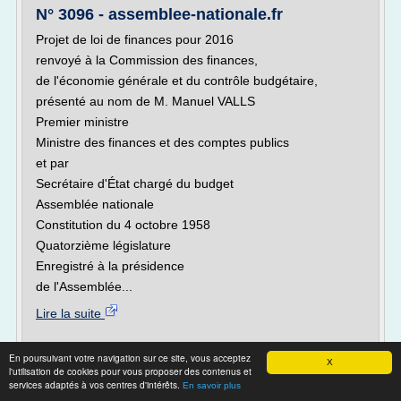
N° 3096 - assemblee-nationale.fr
Projet de loi de finances pour 2016
renvoyé à la Commission des finances,
de l'économie générale et du contrôle budgétaire,
présenté au nom de M. Manuel VALLS
Premier ministre
Ministre des finances et des comptes publics
et par
Secrétaire d'État chargé du budget
Assemblée nationale
Constitution du 4 octobre 1958
Quatorzième législature
Enregistré à la présidence
de l'Assemblée...
Lire la suite
Site :
http://www.assemblee-nationale.fr
En poursuivant votre navigation sur ce site, vous acceptez
X
Thèmes liés :
/
l'utilisation de cookies pour vous proposer des contenus et
pension d'invalidite militaire et impots
code des
services adaptés à vos centres d'intérêts.
En savoir plus
/
caisse
pensions civiles et militaires de retraite article l'12