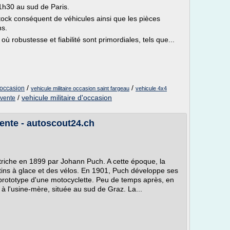
1h30 au sud de Paris.
ck conséquent de véhicules ainsi que les pièces
ns.
ù robustesse et fiabilité sont primordiales, tels que...
/
/
'occasion
vehicule militaire occasion saint fargeau
vehicule 4x4
/
vehicule militaire d'occasion
 vente
ente - autoscout24.ch
triche en 1899 par Johann Puch. A cette époque, la
atins à glace et des vélos. En 1901, Puch développe ses
prototype d'une motocyclette. Peu de temps après, en
 à l'usine-mère, située au sud de Graz. La...