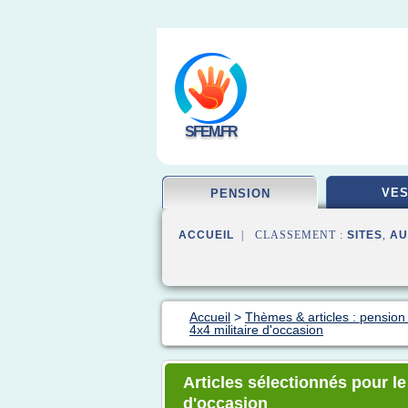
SFEM.FR
VES
PENSION
ACCUEIL
| CLASSEMENT :
SITES
,
AU
Accueil
>
Thèmes & articles : pension 
4x4 militaire d'occasion
Articles sélectionnés pour le
d'occasion