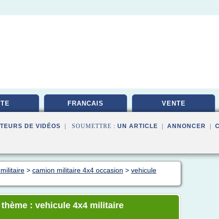
TE
FRANCAIS
VENTE
TEURS DE VIDÉOS
| SOUMETTRE :
UN ARTICLE
|
ANNONCER
|
militaire
>
camion militaire 4x4 occasion
>
vehicule
 thème : vehicule 4x4 militaire