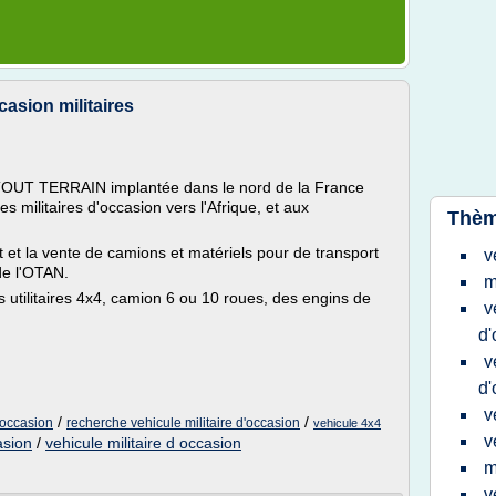
casion militaires
 TOUT TERRAIN implantée dans le nord de la France
s militaires d'occasion vers l'Afrique, et aux
Thèm
tat et la vente de camions et matériels pour de transport
v
de l'OTAN.
m
s utilitaires 4x4, camion 6 ou 10 roues, des engins de
v
d'
v
d'
v
/
/
'occasion
recherche vehicule militaire d'occasion
vehicule 4x4
v
asion
/
vehicule militaire d occasion
m
v