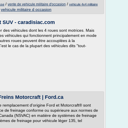
/
/
vente de vehicule militaire d'occasion
isse
vehicule 4x4 militaire
/
vehicule militaire d occasion
t SUV - caradisiac.com
 des véhicules dont les 4 roues sont motrices. Mais
des véhicules qui fonctionnent principalement en mode
 autres roues peuvent être accouplées à la
est le cas de la plupart des véhicules dits "tout-
Freins Motorcraft | Ford.ca
e remplacement d'origine Ford et Motorcraft® sont
ce de freinage conforme ou supérieure aux normes de
u Canada (NSVAC) en matière de systèmes de freinage
tèmes de freinage pour véhicule léger 135, tel