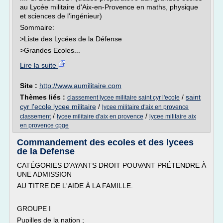
au Lycée militaire d'Aix-en-Provence en maths, physique
et sciences de l'ingénieur)
Sommaire:
>Liste des Lycées de la Défense
>Grandes Ecoles...
Lire la suite
Site :
http://www.aumilitaire.com
Thèmes liés :
/
saint
classement lycee militaire saint cyr l'ecole
cyr l'ecole lycee militaire
/
lycee militaire d'aix en provence
/
/
classement
lycee militaire d'aix en provence
lycee militaire aix
en provence cpge
Commandement des ecoles et des lycees
de la Defense
CATÉGORIES D'AYANTS DROIT POUVANT PRÉTENDRE À
UNE ADMISSION
AU TITRE DE L'AIDE À LA FAMILLE.
GROUPE I
Pupilles de la nation ;