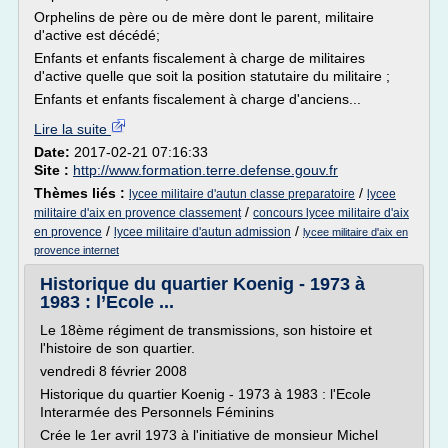
Orphelins de père ou de mère dont le parent, militaire
d'active est décédé;
Enfants et enfants fiscalement à charge de militaires
d'active quelle que soit la position statutaire du militaire ;
Enfants et enfants fiscalement à charge d'anciens...
Lire la suite
Date:
2017-02-21 07:16:33
Site :
http://www.formation.terre.defense.gouv.fr
Thèmes liés :
/
lycee militaire d'autun classe preparatoire
lycee
/
militaire d'aix en provence classement
concours lycee militaire d'aix
/
/
en provence
lycee militaire d'autun admission
lycee militaire d'aix en
provence internet
Historique du quartier Koenig - 1973 à
1983 : l’Ecole ...
Le 18ème régiment de transmissions, son histoire et
l'histoire de son quartier.
vendredi 8 février 2008
Historique du quartier Koenig - 1973 à 1983 : l'Ecole
Interarmée des Personnels Féminins
Crée le 1er avril 1973 à l'initiative de monsieur Michel