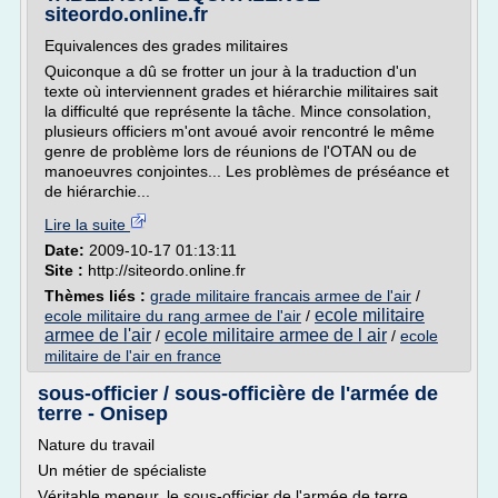
siteordo.online.fr
Equivalences des grades militaires
Quiconque a dû se frotter un jour à la traduction d'un
texte où interviennent grades et hiérarchie militaires sait
la difficulté que représente la tâche. Mince consolation,
plusieurs officiers m'ont avoué avoir rencontré le même
genre de problème lors de réunions de l'OTAN ou de
manoeuvres conjointes... Les problèmes de préséance et
de hiérarchie...
Lire la suite
Date:
2009-10-17 01:13:11
Site :
http://siteordo.online.fr
Thèmes liés :
grade militaire francais armee de l'air
/
ecole militaire
ecole militaire du rang armee de l'air
/
armee de l'air
ecole militaire armee de l air
/
/
ecole
militaire de l'air en france
sous-officier / sous-officière de l'armée de
terre - Onisep
Nature du travail
Un métier de spécialiste
Véritable meneur, le sous-officier de l'armée de terre