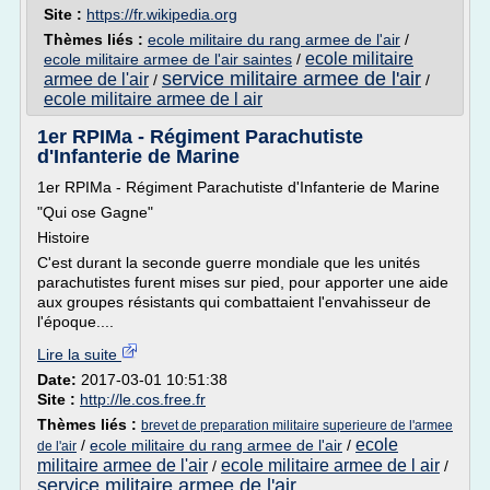
Site :
https://fr.wikipedia.org
Thèmes liés :
ecole militaire du rang armee de l'air
/
ecole militaire
ecole militaire armee de l'air saintes
/
service militaire armee de l'air
armee de l'air
/
/
ecole militaire armee de l air
1er RPIMa - Régiment Parachutiste
d'Infanterie de Marine
1er RPIMa - Régiment Parachutiste d'Infanterie de Marine
"Qui ose Gagne"
Histoire
C'est durant la seconde guerre mondiale que les unités
parachutistes furent mises sur pied, pour apporter une aide
aux groupes résistants qui combattaient l'envahisseur de
l'époque....
Lire la suite
Date:
2017-03-01 10:51:38
Site :
http://le.cos.free.fr
Thèmes liés :
brevet de preparation militaire superieure de l'armee
ecole
/
ecole militaire du rang armee de l'air
/
de l'air
militaire armee de l'air
ecole militaire armee de l air
/
/
service militaire armee de l'air