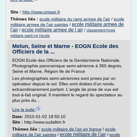
Site :
http://www.onisep.fr
Thèmes liés :
ecole militaire du rang armee de l'air
/
ecole
ecole militaire armee de
militaire armee de l'air saintes
/
l'air
ecole militaire armee de l air
/
/
classement lycee
militaire saint cyr l'ecole
Melun, Seine et Marne - EOGN Ecole des
Officiers de la ...
EOGN Ecole des Officiers de la Gendarmerie Nationale,
Photographie panoramique semi-aérienne à 360 degrés,
Seine et Marne, Région Ile de France
Les photographies semi-aériennes sont prises par un
opérateur depuis le sol. Elles sont dotées d'un rendu
extraordinairement parlant. L'angle de prise de vue est
tout-à-fait original. Il maintient le regard du spectateur au
plus près du...
Lire la suite
Date:
2010-01-02 18:50:10
Site :
http://www.sudaltim.fr
Thèmes liés :
ecole militaire de l'air en france
/
ecole
ecole militaire de l'air
militaire de l'air saintes
/
/
ecole