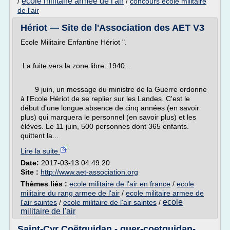
ecole militaire armee de l'air
/
/
concours ecole militaire
de l'air
Hériot — Site de l'Association des AET V3
Ecole Militaire Enfantine Hériot ".
La fuite vers la zone libre. 1940...
9 juin, un message du ministre de la Guerre ordonne
à l'Ecole Hériot de se replier sur les Landes. C'est le
début d'une longue absence de cinq années (en savoir
plus) qui marquera le personnel (en savoir plus) et les
élèves. Le 11 juin, 500 personnes dont 365 enfants.
quittent la...
Lire la suite
Date:
2017-03-13 04:49:20
Site :
http://www.aet-association.org
Thèmes liés :
ecole militaire de l'air en france
/
ecole
militaire du rang armee de l'air
/
ecole militaire armee de
ecole
l'air saintes
/
ecole militaire de l'air saintes
/
militaire de l'air
Saint-Cyr Coëtquidan - guer-coetquidan-