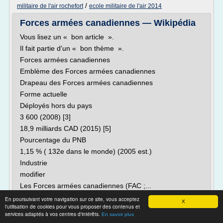
/
militaire de l'air rochefort
ecole militaire de l'air 2014
Forces armées canadiennes — Wikipédia
Vous lisez un « bon article ».
Il fait partie d'un « bon thème ».
Forces armées canadiennes
Emblème des Forces armées canadiennes
Drapeau des Forces armées canadiennes
Forme actuelle
Déployés hors du pays
3 600 (2008) [3]
18,9 milliards CAD (2015) [5]
Pourcentage du PNB
1,15 % ( 132e dans le monde) (2005 est.)
Industrie
modifier
Les Forces armées canadiennes (FAC ;...
En poursuivant votre navigation sur ce site, vous acceptez
Lire la suite
X
l'utilisation de cookies pour vous proposer des contenus et
Date:
2017-03-07 21:04:51
services adaptés à vos centres d'intérêts.
En savoir plus
Site :
https://fr.wikipedia.org