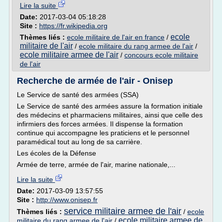
Lire la suite
Date:
2017-03-04 05:18:28
Site :
https://fr.wikipedia.org
ecole
Thèmes liés :
ecole militaire de l'air en france
/
militaire de l'air
/
ecole militaire du rang armee de l'air
/
ecole militaire armee de l'air
/
concours ecole militaire
de l'air
Recherche de armée de l'air - Onisep
Le Service de santé des armées (SSA)
Le Service de santé des armées assure la formation initiale
des médecins et pharmaciens militaires, ainsi que celle des
infirmiers des forces armées. Il dispense la formation
continue qui accompagne les praticiens et le personnel
paramédical tout au long de sa carrière.
Les écoles de la Défense
Armée de terre, armée de l'air, marine nationale,...
Lire la suite
Date:
2017-03-09 13:57:55
Site :
http://www.onisep.fr
service militaire armee de l'air
Thèmes liés :
/
ecole
ecole militaire armee de
militaire du rang armee de l'air
/