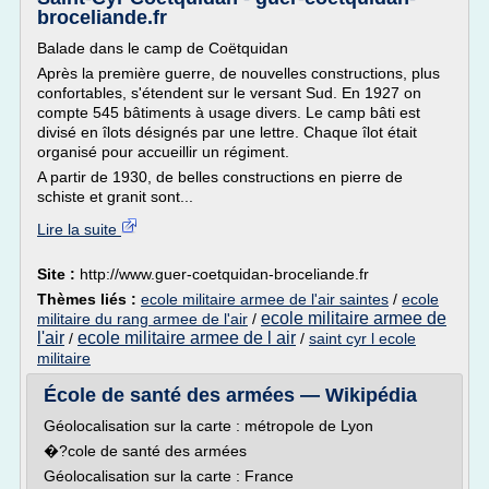
broceliande.fr
Balade dans le camp de Coëtquidan
Après la première guerre, de nouvelles constructions, plus
confortables, s'étendent sur le versant Sud. En 1927 on
compte 545 bâtiments à usage divers. Le camp bâti est
divisé en îlots désignés par une lettre. Chaque îlot était
organisé pour accueillir un régiment.
A partir de 1930, de belles constructions en pierre de
schiste et granit sont...
Lire la suite
Site :
http://www.guer-coetquidan-broceliande.fr
Thèmes liés :
ecole militaire armee de l'air saintes
/
ecole
ecole militaire armee de
militaire du rang armee de l'air
/
l'air
ecole militaire armee de l air
/
/
saint cyr l ecole
militaire
École de santé des armées — Wikipédia
Géolocalisation sur la carte : métropole de Lyon
�?cole de santé des armées
Géolocalisation sur la carte : France