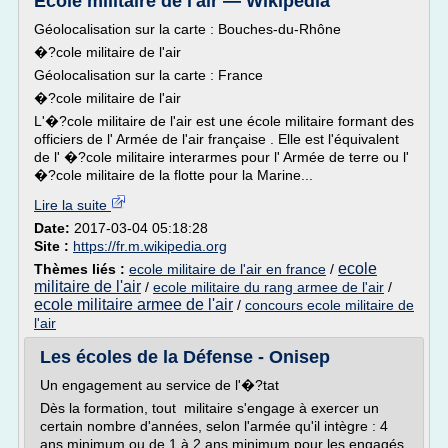
École militaire de l'air — Wikipédia
Géolocalisation sur la carte : Bouches-du-Rhône
�?cole militaire de l'air
Géolocalisation sur la carte : France
�?cole militaire de l'air
L'�?cole militaire de l'air est une école militaire formant des
officiers de l' Armée de l'air française . Elle est l'équivalent
de l' �?cole militaire interarmes pour l' Armée de terre ou l'
�?cole militaire de la flotte pour la Marine...
Lire la suite
Date:
2017-03-04 05:18:28
Site :
https://fr.m.wikipedia.org
ecole
Thèmes liés :
ecole militaire de l'air en france
/
militaire de l'air
/
ecole militaire du rang armee de l'air
/
ecole militaire armee de l'air
/
concours ecole militaire de
l'air
Les écoles de la Défense - Onisep
Un engagement au service de l'�?tat
Dès la formation, tout militaire s'engage à exercer un
certain nombre d'années, selon l'armée qu'il intègre : 4
ans minimum ou de 1 à 2 ans minimum pour les engagés