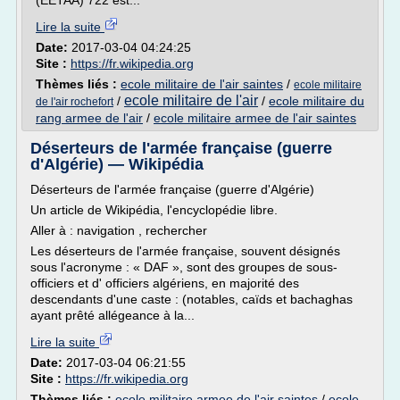
(EETAA) 722 est...
Lire la suite
Date:
2017-03-04 04:24:25
Site :
https://fr.wikipedia.org
Thèmes liés :
ecole militaire de l'air saintes
/
ecole militaire
ecole militaire de l'air
/
/
ecole militaire du
de l'air rochefort
rang armee de l'air
/
ecole militaire armee de l'air saintes
Déserteurs de l'armée française (guerre
d'Algérie) — Wikipédia
Déserteurs de l'armée française (guerre d'Algérie)
Un article de Wikipédia, l'encyclopédie libre.
Aller à : navigation , rechercher
Les déserteurs de l'armée française, souvent désignés
sous l'acronyme : « DAF », sont des groupes de sous-
officiers et d' officiers algériens, en majorité des
descendants d'une caste : (notables, caïds et bachaghas
ayant prêté allégeance à la...
Lire la suite
Date:
2017-03-04 06:21:55
Site :
https://fr.wikipedia.org
Thèmes liés :
ecole militaire armee de l'air saintes
/
ecole