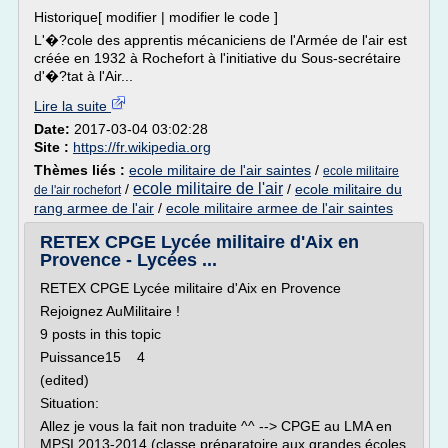
Historique[ modifier | modifier le code ]
L'�?cole des apprentis mécaniciens de l'Armée de l'air est
créée en 1932 à Rochefort à l'initiative du Sous-secrétaire
d'�?tat à l'Air...
Lire la suite
Date:
2017-03-04 03:02:28
Site :
https://fr.wikipedia.org
Thèmes liés :
ecole militaire de l'air saintes
/
ecole militaire
ecole militaire de l'air
/
/
ecole militaire du
de l'air rochefort
rang armee de l'air
/
ecole militaire armee de l'air saintes
RETEX CPGE Lycée militaire d'Aix en
Provence - Lycées ...
RETEX CPGE Lycée militaire d'Aix en Provence
Rejoignez AuMilitaire !
9 posts in this topic
Puissance15 4
(edited)
Situation:
Allez je vous la fait non traduite ^^ --> CPGE au LMA en
MPSI 2013-2014 (classe préparatoire aux grandes écoles