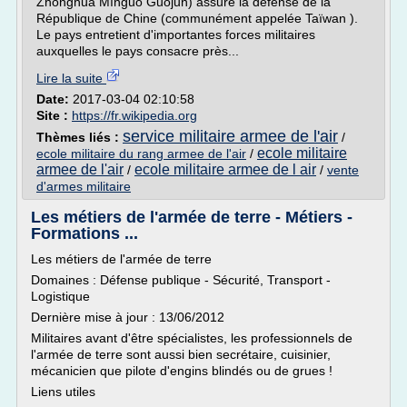
Zhonghuá Mínguó Guójun) assure la défense de la
République de Chine (communément appelée Taïwan ).
Le pays entretient d'importantes forces militaires
auxquelles le pays consacre près...
Lire la suite
Date:
2017-03-04 02:10:58
Site :
https://fr.wikipedia.org
service militaire armee de l'air
Thèmes liés :
/
ecole militaire
ecole militaire du rang armee de l'air
/
armee de l'air
ecole militaire armee de l air
/
/
vente
d'armes militaire
Les métiers de l'armée de terre - Métiers -
Formations ...
Les métiers de l'armée de terre
Domaines : Défense publique - Sécurité, Transport -
Logistique
Dernière mise à jour : 13/06/2012
Militaires avant d'être spécialistes, les professionnels de
l'armée de terre sont aussi bien secrétaire, cuisinier,
mécanicien que pilote d'engins blindés ou de grues !
Liens utiles