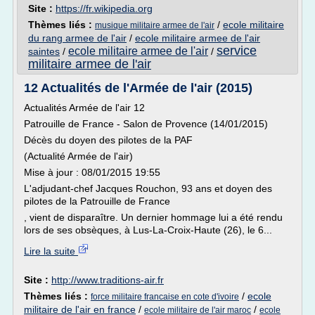
Site :
https://fr.wikipedia.org
Thèmes liés :
/
ecole militaire
musique militaire armee de l'air
du rang armee de l'air
/
ecole militaire armee de l'air
service
ecole militaire armee de l'air
saintes
/
/
militaire armee de l'air
12 Actualités de l'Armée de l'air (2015)
Actualités Armée de l'air 12
Patrouille de France - Salon de Provence (14/01/2015)
Décès du doyen des pilotes de la PAF
(Actualité Armée de l'air)
Mise à jour : 08/01/2015 19:55
L'adjudant-chef Jacques Rouchon, 93 ans et doyen des
pilotes de la Patrouille de France
, vient de disparaître. Un dernier hommage lui a été rendu
lors de ses obsèques, à Lus-La-Croix-Haute (26), le 6...
Lire la suite
Site :
http://www.traditions-air.fr
Thèmes liés :
/
ecole
force militaire francaise en cote d'ivoire
militaire de l'air en france
/
/
ecole militaire de l'air maroc
ecole