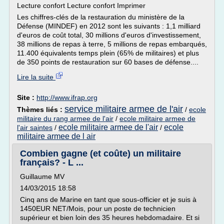
Lecture confort Lecture confort Imprimer
Les chiffres-clés de la restauration du ministère de la
Défense (MINDEF) en 2012 sont les suivants : 1,1 milliard
d'euros de coût total, 30 millions d'euros d'investissement,
38 millions de repas à terre, 5 millions de repas embarqués,
11.400 équivalents temps plein (65% de militaires) et plus
de 350 points de restauration sur 60 bases de défense....
Lire la suite
Site :
http://www.ifrap.org
service militaire armee de l'air
Thèmes liés :
/
ecole
militaire du rang armee de l'air
/
ecole militaire armee de
ecole militaire armee de l'air
ecole
l'air saintes
/
/
militaire armee de l air
Combien gagne (et coûte) un militaire
français? - L ...
Guillaume MV
14/03/2015 18:58
Cinq ans de Marine en tant que sous-officier et je suis à
1450EUR NET/Mois, pour un poste de technicien
supérieur et bien loin des 35 heures hebdomadaire. Et si