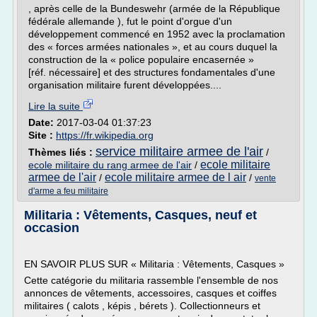
, après celle de la Bundeswehr (armée de la République
fédérale allemande ), fut le point d'orgue d'un
développement commencé en 1952 avec la proclamation
des « forces armées nationales », et au cours duquel la
construction de la « police populaire encasernée »
[réf. nécessaire] et des structures fondamentales d'une
organisation militaire furent développées....
Lire la suite
Date:
2017-03-04 01:37:23
Site :
https://fr.wikipedia.org
service militaire armee de l'air
Thèmes liés :
/
ecole militaire
ecole militaire du rang armee de l'air
/
armee de l'air
ecole militaire armee de l air
/
/
vente
d'arme a feu militaire
Militaria : Vêtements, Casques, neuf et
occasion
EN SAVOIR PLUS SUR « Militaria : Vêtements, Casques »
Cette catégorie du militaria rassemble l'ensemble de nos
annonces de vêtements, accessoires, casques et coiffes
militaires ( calots , képis , bérets ). Collectionneurs et