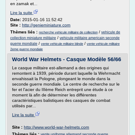
en zamak et...
Lire la suite
Date:
2015-01-16 11:52:42
Site :
http://genieminiature.com
Thèmes liés :
/
vehicule de
recherche vehicule militaire de collection
/
collection miniature militaire
vehicule militaire americain seconde
/
/
guerre mondiale
vente vehicule militaire blinde
vente vehicule militaire
2eme guerre mondiale
World War Helmets - Casque Modèle 56/66
Le casque militaire est-allemand a des origines qui
remontent à 1939, période durant laquelle la Wehrmacht
envahissait la Pologne, plongeant le monde dans la
seconde guerre mondiale. Le centre de recherche sur le
fer et l'acier du IIIème Reich entreprit une étude à ce
moment là afin de déterminer les différentes
caractéristiques balistiques des casques de combat
utilisés par...
Lire la suite
Site :
http://www.world-war-helmets.com
Thèmes liés :
vente uniforme allemand seconde guerre