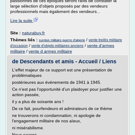
passionnés de ces époques seront ravis de constater la
large sélection d'objets proposés par des vendeurs
professionnels mais également des vendeurs...
Lire la suite
Site :
naturabuy.fr
Thèmes liés :
/
vente treillis militaire
surplus militaire guerre d'algerie
/
/
vente d'armes
d'occasion
vente d'objets militaires anciens
militaire
/
vente d armes militaire
de Descendants et amis - Accueil / Liens
L'effet majeur de ce support est une présentation de
problématiques
postérieures aux événements de 1941 à 1945.
Ce n'est pas l'opportunité d'un plaidoyer pour justifier une
action passée,
il y a plus de soixante ans !
De ce fait, pourfendeurs et admirateurs de ce thème
ne trouverons ni condamnation, ni apologie de
l'engagement militaire de nos aïeux,
ni misérabilisme.
Nous savons...