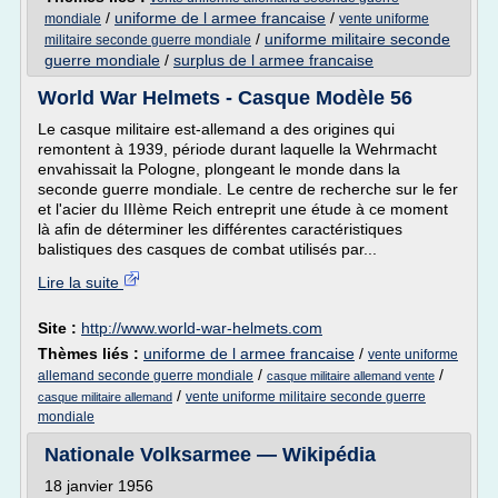
/
uniforme de l armee francaise
/
mondiale
vente uniforme
/
uniforme militaire seconde
militaire seconde guerre mondiale
guerre mondiale
/
surplus de l armee francaise
World War Helmets - Casque Modèle 56
Le casque militaire est-allemand a des origines qui
remontent à 1939, période durant laquelle la Wehrmacht
envahissait la Pologne, plongeant le monde dans la
seconde guerre mondiale. Le centre de recherche sur le fer
et l'acier du IIIème Reich entreprit une étude à ce moment
là afin de déterminer les différentes caractéristiques
balistiques des casques de combat utilisés par...
Lire la suite
Site :
http://www.world-war-helmets.com
Thèmes liés :
uniforme de l armee francaise
/
vente uniforme
/
/
allemand seconde guerre mondiale
casque militaire allemand vente
/
vente uniforme militaire seconde guerre
casque militaire allemand
mondiale
Nationale Volksarmee — Wikipédia
18 janvier 1956