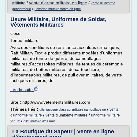
/
vente d'arme militaire en ligne
/
militaire
vente d'uniforme
/
gendarmerie
uniforme militaire vente en ligne
Usure Militaire, Uniformes de Soldat,
Vêtements Militaires
close
Tenue militaire
Avec des conditions de résistance aux aléas climatiques,
Raff Military Textile produit différents modèles d'uniformes
militaires, de tenue de guerre, de camouflages
militaires,d'accessoires militaires, de tenues de cérémonie
militaires, de bottes militaires, de cartouchière,
d'imperméables militaires, de pull over militaires, de veste
tactiques militaires, de...
Lire la suite
Site :
http://www.vetementsmilitaires.com
Thèmes liés :
/
vente
gilet tactique d'assaut militaire camouflage ce
/
/
d'uniforme militaire
vente d uniforme militaire
uniforme militaire
/
tenue
gilet militaire d'assaut
La Boutique du Sapeur | Vente en ligne