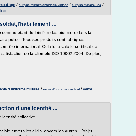
/
/
/
camouflage
surplus militaire americain vintage
surplus militaire usa
itaire
soldat,l'habillement ...
omme étant de loin l'un des pionniers dans la
aire police. Tous ses produits sont fabriqués
trôle international. Cela lui a valu le certificat de
e satisfaction de la clientèle ISO 10002:2004. De plus,
/
/
ente d uniforme militaire
vente
vente d'uniforme medical
ction d’une identité ...
 identité collective
ciale envers les civils, envers les autres. L'objet