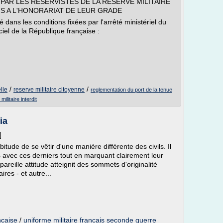
 PAR LES RESERVISTES DE LA RESERVE MILITAIRE
IS A L'HONORARIAT DE LEUR GRADE
sé dans les conditions fixées par l'arrêté ministériel du
iel de la République française :
/
/
lle
reserve militaire citoyenne
reglementation du port de la tenue
militaire interdit
ia
]
bitude de se vêtir d'une manière différente des civils. Il
s avec ces derniers tout en marquant clairement leur
reille attitude atteignit des sommets d'originalité
res - et autre...
ncaise
/
uniforme militaire francais seconde guerre