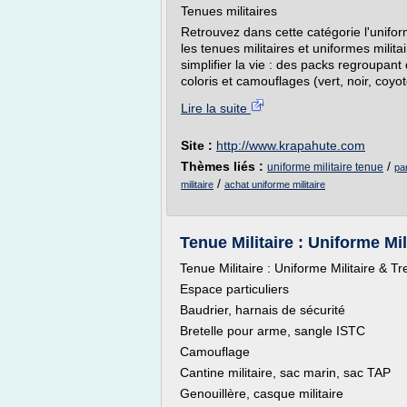
Tenues militaires
Retrouvez dans cette catégorie l'uniform
les tenues militaires et uniformes mili
simplifier la vie : des packs regroupant
coloris et camouflages (vert, noir, coyo
Lire la suite
Site :
http://www.krapahute.com
Thèmes liés :
/
uniforme militaire tenue
pan
/
militaire
achat uniforme militaire
Tenue Militaire : Uniforme Mili
Tenue Militaire : Uniforme Militaire & Trei
Espace particuliers
Baudrier, harnais de sécurité
Bretelle pour arme, sangle ISTC
Camouflage
Cantine militaire, sac marin, sac TAP
Genouillère, casque militaire