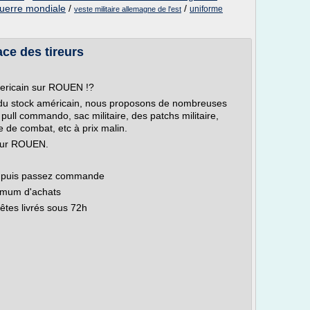
guerre mondiale
/
/
uniforme
veste militaire allemagne de l'est
ce des tireurs
mericain sur ROUEN !?
isé du stock américain, nous proposons de nombreuses
e, pull commando, sac militaire, des patchs militaire,
ue de combat, etc à prix malin.
sur ROUEN.
nu puis passez commande
inimum d'achats
êtes livrés sous 72h