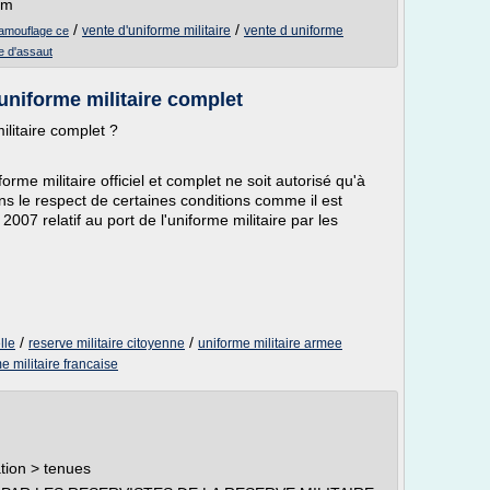
om
/
/
vente d'uniforme militaire
vente d uniforme
 camouflage ce
ire d'assaut
 uniforme militaire complet
ilitaire complet ?
forme militaire officiel et complet ne soit autorisé qu'à
ans le respect de certaines conditions comme il est
07 relatif au port de l'uniforme militaire par les
/
/
lle
reserve militaire citoyenne
uniforme militaire armee
e militaire francaise
tion > tenues