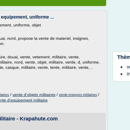
, equipement, uniforme ...
pement, uniforme, objet
uai, nord, propose la vente de materiel, insignes,
on.
Thèm
aire, douai, vente, vetement, militaire, vente,
litaire, nord, vente, objet, militaire, vente, d, uniforme,
v
te, casque, militaire, vente, tente, militaire, vente,...
i
/
vente d'objets militaires
/
/
taires
vente insignes militaires
nte d'equipement militaire
ilitaire - Krapahute.com