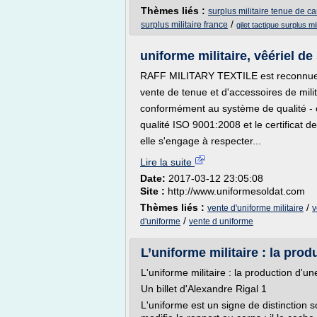
Thèmes liés :
surplus militaire tenue de 
/
surplus militaire france
gilet tactique surplus mil
uniforme militaire, vêériel de 
RAFF MILITARY TEXTILE est reconnue c
vente de tenue et d'accessoires de milit
conformément au système de qualité - con
qualité ISO 9001:2008 et le certificat d
elle s'engage à respecter...
Lire la suite
Date:
2017-03-12 23:05:08
Site :
http://www.uniformesoldat.com
Thèmes liés :
/
vente d'uniforme militaire
v
/
d'uniforme
vente d uniforme
L’uniforme militaire : la produ
L'uniforme militaire : la production d'une
Un billet d'Alexandre Rigal 1
L'uniforme est un signe de distinction so