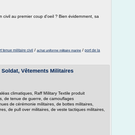
'un civil au premier coup d'oeil ? Bien évidemment, sa
/
/
t tenue militaire civil
port de la
achat uniforme militaire marine
 Soldat, Vêtements Militaires
éas climatiques, Raff Military Textile produit
res, de tenue de guerre, de camouflages
enues de cérémonie militaires, de bottes militaires,
s, de pull over militaires, de veste tactiques militaires,