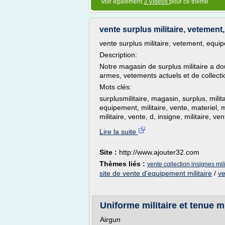
Voir également
3 Vidéos
pour ce thème
vente surplus militaire, vetement
vente surplus militaire, vetement, equi
Description:
Notre magasin de surplus militaire a do
armes, vetements actuels et de collecti
Mots clés:
surplusmilitaire, magasin, surplus, milit
equipement, militaire, vente, materiel, mi
militaire, vente, d, insigne, militaire, ven
Lire la suite
Site :
http://www.ajouter32.com
Thèmes liés :
vente collection insignes mili
site de vente d'equipement militaire
/
ve
Uniforme militaire et tenue m
Airgun