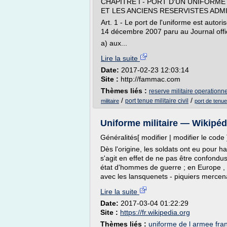
CHAPITRE I - PORT D'UN UNIFORME
ET LES ANCIENS RESERVISTES ADM
Art. 1 - Le port de l'uniforme est autori
14 décembre 2007 paru au Journal offic
a) aux...
Lire la suite
Date:
2017-02-23 12:03:14
Site :
http://fammac.com
Thèmes liés :
reserve militaire operationne
/
/
port tenue militaire civil
militaire
port de tenue 
Uniforme militaire — Wikipéd
Généralités[ modifier | modifier le code 
Dès l'origine, les soldats ont eu pour ha
s'agit en effet de ne pas être confondu
état d'hommes de guerre ; en Europe , pa
avec les lansquenets - piquiers mercenai
Lire la suite
Date:
2017-03-04 01:22:29
Site :
https://fr.wikipedia.org
Thèmes liés :
uniforme de l armee fra