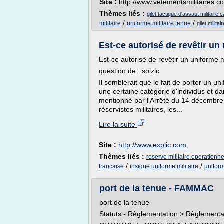
Site :
http://www.vetementsmilitaires.c
Thèmes liés :
gilet tactique d'assaut militaire
/
/
militaire
uniforme militaire tenue
gilet milita
Est-ce autorisé de revêtir un
Est-ce autorisé de revêtir un uniforme m
question de : soizic
Il semblerait que le fait de porter un uni
une certaine catégorie d'individus et d
mentionné par l'Arrêté du 14 décembre 20
réservistes militaires, les...
Lire la suite
Site :
http://www.explic.com
Thèmes liés :
reserve militaire operationne
/
/
francaise
insigne uniforme militaire
uniform
port de la tenue - FAMMAC
port de la tenue
Statuts - Règlementation > Règlementa