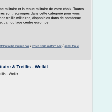
e militaire et la tenue militaire de votre choix. Toutes
taires sont regroupés dans cette catégorie pour vous
 des treillis militaires, disponibles dans de nombreux
te, camouflage centre euro...pe,...
/
/
talon treillis militaire noir
veste treillis militaire noir
achat tenue
taire & Treillis - Welkit
llis - Welkit