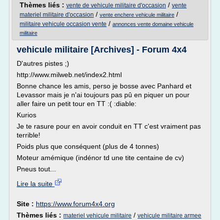
Thèmes liés :
/
vente de vehicule militaire d'occasion
vente
/
/
materiel militaire d'occasion
vente enchere vehicule militaire
/
militaire vehicule occasion vente
annonces vente domaine vehicule
militaire
vehicule militaire [Archives] - Forum 4x4
D'autres pistes ;)
http://www.milweb.net/index2.html
Bonne chance les amis, perso je bosse avec Panhard et
Levassor mais je n'ai toujours pas pû en piquer un pour
aller faire un petit tour en TT :( :diable:
Kurios
Je te rasure pour en avoir conduit en TT c'est vraiment pas
terrible!
Poids plus que conséquent (plus de 4 tonnes)
Moteur amémique (indénor td une tite centaine de cv)
Pneus tout...
Lire la suite
Site :
https://www.forum4x4.org
Thèmes liés :
/
materiel vehicule militaire
vehicule militaire armee