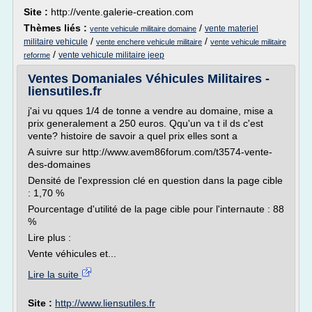
Site :
http://vente.galerie-creation.com
Thèmes liés :
/
vente materiel
vente vehicule militaire domaine
/
/
militaire vehicule
vente enchere vehicule militaire
vente vehicule militaire
/
vente vehicule militaire jeep
reforme
Ventes Domaniales Véhicules Militaires -
liensutiles.fr
j'ai vu qques 1/4 de tonne a vendre au domaine, mise a
prix generalement a 250 euros. Qqu'un va t il ds c'est
vente? histoire de savoir a quel prix elles sont a
A suivre sur http://www.avem86forum.com/t3574-vente-
des-domaines
Densité de l'expression clé en question dans la page cible
: 1,70 %
Pourcentage d'utilité de la page cible pour l'internaute : 88
%
Lire plus :
Vente véhicules et...
Lire la suite
Site :
http://www.liensutiles.fr