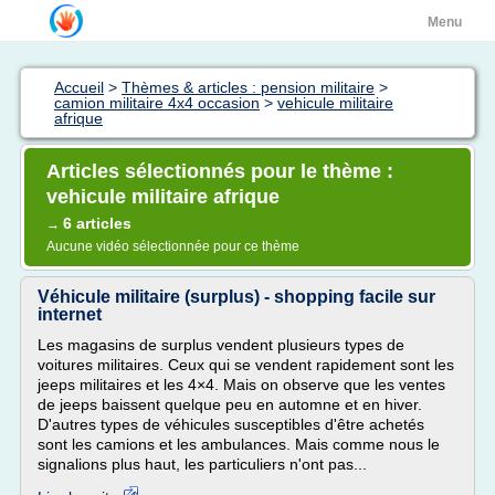
Menu
Accueil
>
Thèmes & articles : pension militaire
>
camion militaire 4x4 occasion
>
vehicule militaire
afrique
Articles sélectionnés pour le thème :
vehicule militaire afrique
6 articles
→
Aucune vidéo sélectionnée pour ce thème
Véhicule militaire (surplus) - shopping facile sur
internet
Les magasins de surplus vendent plusieurs types de
voitures militaires. Ceux qui se vendent rapidement sont les
jeeps militaires et les 4×4. Mais on observe que les ventes
de jeeps baissent quelque peu en automne et en hiver.
D'autres types de véhicules susceptibles d'être achetés
sont les camions et les ambulances. Mais comme nous le
signalions plus haut, les particuliers n'ont pas...