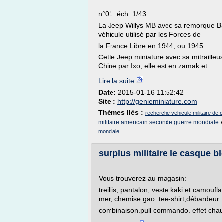
n°01. éch: 1/43.
La Jeep Willys MB avec sa remorque Ba
véhicule utilisé par les Forces de
la France Libre en 1944, ou 1945.
Cette Jeep miniature avec sa mitraille
Chine par Ixo, elle est en zamak et...
Lire la suite
Date:
2015-01-16 11:52:42
Site :
http://genieminiature.com
Thèmes liés :
recherche vehicule militaire de c
militaire americain seconde guerre mondiale
mondiale
surplus militaire le casque bl
Vous trouverez au magasin:
treillis, pantalon, veste kaki et camou
mer, chemise gao. tee-shirt,débardeur.
combinaison.pull commando. effet chaud