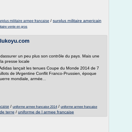
/
surplus militaire americain
urplus militaire armee francaise
itaire vente en gros
zlukoyu.com
dassurer un peu plus son contrôle du pays. Mais une
la presse locale
Adidas lançait les tenues Coupe du Monde 2014 de 7
illots de lArgentine Conflit Franco-Prussien, époque
uerre mondiale, armée...
/
/
ncaise
uniforme armee francaise 2014
uniforme armee francaise
de terre
/
uniforme de l armee francaise