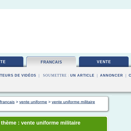
TE
VENTE
FRANCAIS
TEURS DE VIDÉOS
| SOUMETTRE :
UN ARTICLE
|
ANNONCER
|
 francais
>
vente uniforme
>
vente uniforme militaire
 thème : vente uniforme militaire