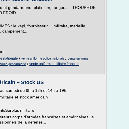
ice et gendarmerie, platinium, rangers ... TROUPE DE
D FROID
e kepi, fournisseur ... militaire, medaille
.. campement,...
com
/
/
ne nationale
vente uniforme police nationale
vente uniforme
/
vente uniforme militaire francais
police gendarmerie
éricain – Stock US
i au samedi de 9h à 12h et 14h à 19h
litaire et stock americain
sSurplus militaire
érents corps d'armées françaises et américaines, le
essionnels de la défense...