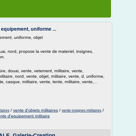
, equipement, uniforme ...
pement, uniforme, objet
uai, nord, propose la vente de materiel, insignes,
on.
aire, douai, vente, vetement, militaire, vente,
litaire, nord, vente, objet, militaire, vente, d, uniforme,
te, casque, militaire, vente, tente, militaire, vente,...
/
vente d'objets militaires
/
/
taires
vente insignes militaires
nte d'equipement militaire
E, Galerie-Creation