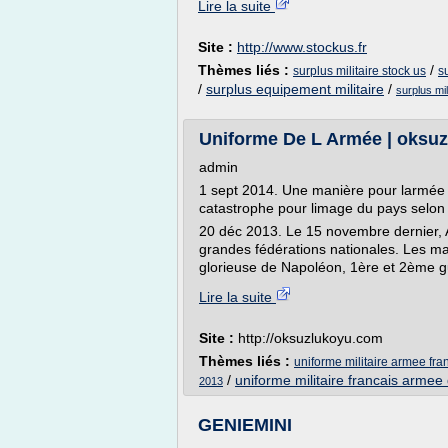
Lire la suite
Site :
http://www.stockus.fr
Thèmes liés :
/
surplus militaire stock us
s
/
surplus equipement militaire
/
surplus mil
Uniforme De L Armée | oksu
admin
1 sept 2014. Une manière pour larmée 
catastrophe pour limage du pays selon 
20 déc 2013. Le 15 novembre dernier, 
grandes fédérations nationales. Les ma
glorieuse de Napoléon, 1ère et 2ème g
Lire la suite
Site :
http://oksuzlukoyu.com
Thèmes liés :
uniforme militaire armee fra
/
uniforme militaire francais armee 
2013
GENIEMINI