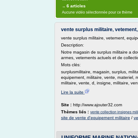
6 articles
→
Aucune vidéo sélectionnée pour ce thème
vente surplus militaire, vetement
vente surplus militaire, vetement, equi
Description:
Notre magasin de surplus militaire a do
armes, vetements actuels et de collecti
Mots clés:
surplusmilitaire, magasin, surplus, milit
equipement, militaire, vente, materiel, mi
militaire, vente, d, insigne, militaire, ven
Lire la suite
Site :
http://www.ajouter32.com
Thèmes liés :
vente collection insignes mili
site de vente d'equipement militaire
/
ve
UNIFORME MARINE NATIONAL