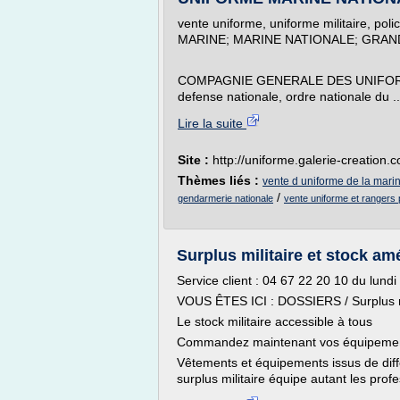
vente uniforme, uniforme militaire, pol
MARINE; MARINE NATIONALE; GRAN
COMPAGNIE GENERALE DES UNIFORMES : l
defense nationale, ordre nationale du .
Lire la suite
Site :
http://uniforme.galerie-creation.
Thèmes liés :
vente d uniforme de la mari
/
gendarmerie nationale
vente uniforme et rangers 
Surplus militaire et stock am
Service client : 04 67 22 20 10 du lund
VOUS ÊTES ICI : DOSSIERS / Surplus mi
Le stock militaire accessible à tous
Commandez maintenant vos équipement
Vêtements et équipements issus de diff
surplus militaire équipe autant les prof