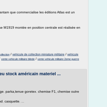
ntam que commercialise les éditions Atlas est un
use M1919 montée en position centrale est réalisée en
/
/
vehicule de collection miniature militaire
vehicule
ollection
/
/
vente vehicule militaire blinde
vente vehicule militaire 2eme guerre
eu stock américain materiel ...
flage. parka,tenue goretex. chemise F1, chemise outre
. casquette. ...